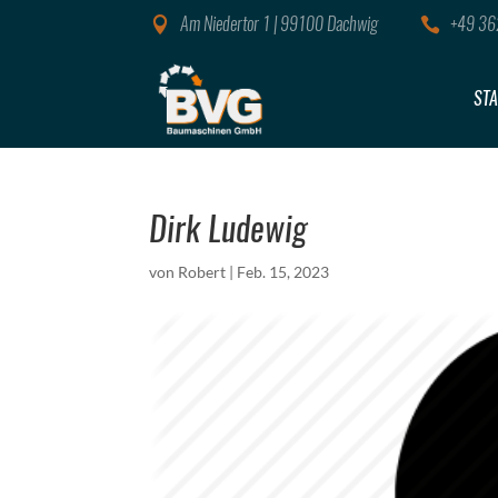
Am Niedertor 1 | 99100 Dachwig
+49 36


STA
Dirk Ludewig
von
Robert
|
Feb. 15, 2023