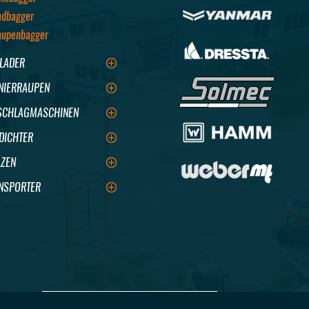
adbagger
aupenbagger
LADER
NIERRAUPEN
CHLAGMASCHINEN
DICHTER
ZEN
NSPORTER