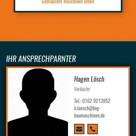
Gebrauchte Maschinen sehen
IHR ANSPRECHPARNTER
Hagen Lösch
Verkäufer
Tel.: 0162 9213952
h.loesch@bvg-
baumaschinen.de

