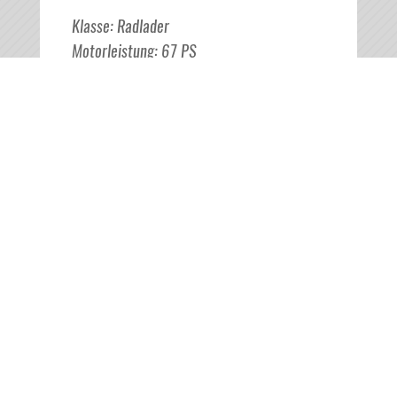
Klasse
:
Radlader
Motorleistung
:
67
PS
Gewicht
:
3750
kg
Breite
:
1340
mm
MASCHINE ANSEHEN