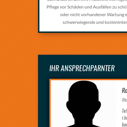
Pflege vor Schäden und Ausfällen zu schü
oder nicht vorhandener Wartung 
schwerwiegende und kosteninten
IHR ANSPRECHPARNTER
Ro
Wer
Te
r.
ba