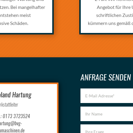
tzen. Bei mangelhafter
Angebot für Ihre
entstehen meist
schriftlichen Zus
sive Schäden.
kümmern uns gemäß de
ANFRAGE SENDEN
land Hartung
kstattleiter
l.: 0173 3723524
hartung@bvg-
umaschinen.de