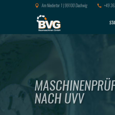
Am Niedertor 1 | 99100 Dachwig
+49 36


STA
MASCHINENPRÜ
NACH UVV