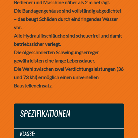
Bediener und Maschine näher als 2 m beträgt.
Die Bandagengehäuse sind vollständig abgedichtet
– das beugt Schäden durch eindringendes Wasser
vor.
Alle Hydraulikschläuche sind scheuerfrei und damit
betriebssicher verlegt.
Die ölgeschmierten Schwingungserreger
gewährleisten eine lange Lebensdauer.
Die Wahl zwischen zwei Verdichtungsleistungen (36
und 73 kN) ermöglich einen universellen
Baustelleneinsatz.
SPEZIFIKATIONEN
KLASSE: