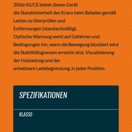
2006/42/CE bietet dieses Gerät
die Standsicherheit des Krans beim Beladen gemäß
Lasten zu überprüfen und
Entfernungen (standardmäßig).
Optische Warnung weist auf Gefahren und
Bedingungen hin, wenn die Bewegung blockiert wird
die Stabilitätsgrenzen erreicht sind. Visualisierung
der Hubladung und der
anhebbare Ladebegrenzung, in jeder Position.
SPEZIFIKATIONEN
KLASSE: