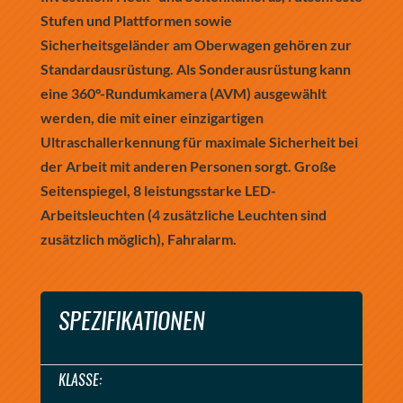
Stufen und Plattformen sowie
Sicherheitsgeländer am Oberwagen gehören zur
Standardausrüstung. Als Sonderausrüstung kann
eine 360°-Rundumkamera (AVM) ausgewählt
werden, die mit einer einzigartigen
Ultraschallerkennung für maximale Sicherheit bei
der Arbeit mit anderen Personen sorgt. Große
Seitenspiegel, 8 leistungsstarke LED-
Arbeitsleuchten (4 zusätzliche Leuchten sind
zusätzlich möglich), Fahralarm.
SPEZIFIKATIONEN
KLASSE: