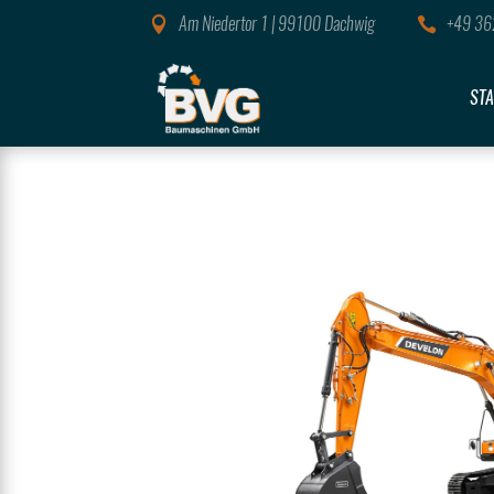
Am Niedertor 1 | 99100 Dachwig
+49 36


STA