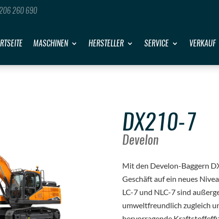
206 260 690
RTSEITE
MASCHINEN
HERSTELLER
SERVICE
VERKAUF
DX210-7
Develon
Mit den Develon-Baggern DX
Geschäft auf ein neues Nive
LC-7 und NLC-7 sind außerge
umweltfreundlich zugleich un
hervorragende Kraftstoffeffi