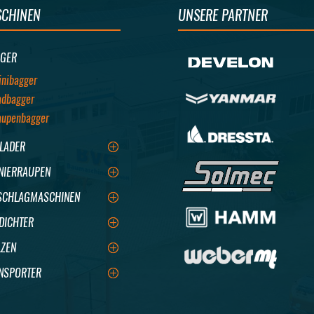
CHINEN
UNSERE PARTNER
GER
inibagger
adbagger
aupenbagger
LADER
NIERRAUPEN
CHLAGMASCHINEN
DICHTER
ZEN
NSPORTER