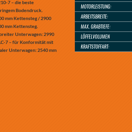
210-7 – die beste
MOTORLEISTUNG:
geringem Bodendruck.
ARBEITSBREITE:
00 mm Kettensteg / 2900
00 mm Kettensteg.
MAX. GRABTIEFE:
, breiter Unterwagen: 2990
LÖFFELVOLUMEN
-7 – für Konformität mit
KRAFTSTOFFART:
hmaler Unterwagen: 2540 mm
ANGEBOT ANFOR