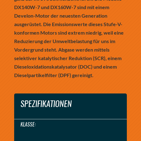
DX140W-7 und DX160W-7 sind mit einem
Develon-Motor der neuesten Generation
ausgerüstet. Die Emissionswerte dieses Stufe-V-
konformen Motors sind extrem niedrig, weil eine
Reduzierung der Umweltbelastung für uns im
Vordergrund steht. Abgase werden mittels
selektiver katalytischer Reduktion (SCR), einem
Dieseloxidationskatalysator (DOC) und einem
Dieselpartikelfilter (DPF) gereinigt.
SPEZIFIKATIONEN
KLASSE: