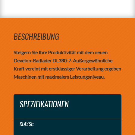
BESCHREIBUNG
Steigern Sie Ihre Produktivität mit dem neuen
Develon-Radlader DL380-7. Außergewöhnliche
Kraft vereint mit erstklassiger Verarbeitung ergeben
Maschinen mit maximalem Leistungsniveau.
SPEZIFIKATIONEN
KLASSE: