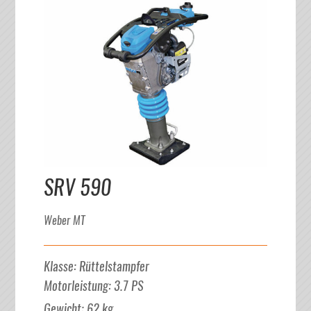
SRV 590
Weber MT
Klasse
:
Rüttelstampfer
Motorleistung
:
3.7
PS
Gewicht
:
62
kg