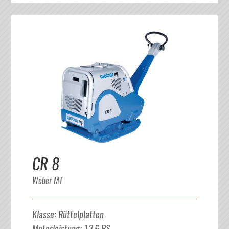
CR 8
Weber MT
Klasse
:
Rüttelplatten
Motorleistung
:
13.6
PS