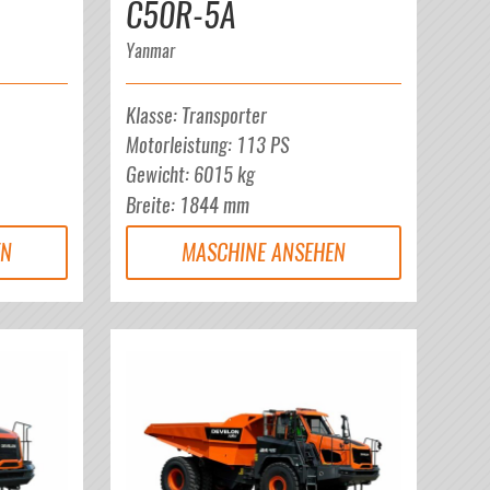
C50R-5A
Yanmar
Klasse
:
Transporter
Motorleistung
:
113
PS
Gewicht
:
6015
kg
Breite
:
1844
mm
EN
MASCHINE ANSEHEN