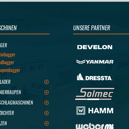
CHINEN
UNSERE PARTNER
GER
inibagger
adbagger
aupenbagger
LADER
NIERRAUPEN
CHLAGMASCHINEN
DICHTER
ZEN