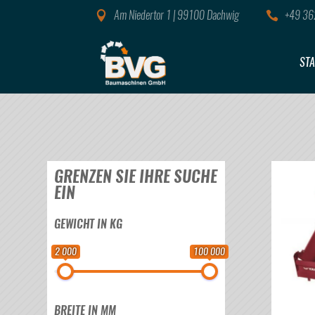
Am Niedertor 1 | 99100 Dachwig
+49 36


STA
GRENZEN SIE IHRE SUCHE
EIN
GEWICHT IN KG
2 000
100 000
BREITE IN MM