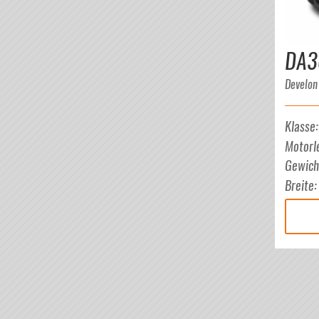
DA3
Develon
Klasse
Motorl
Gewich
Breite