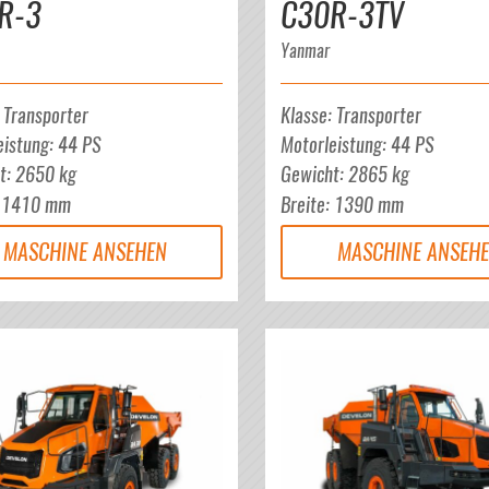
R-3
C30R-3TV
Yanmar
:
Transporter
Klasse
:
Transporter
eistung
:
44
PS
Motorleistung
:
44
PS
t
:
2650
kg
Gewicht
:
2865
kg
:
1410
mm
Breite
:
1390
mm
MASCHINE ANSEHEN
MASCHINE ANSEH